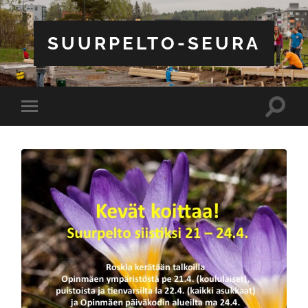
SUURPELTO-SEURA
Toggle
Toggle
search
mobile
field
menu