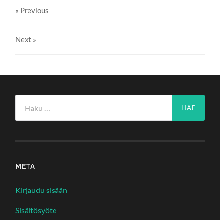
« Previous
Next
»
Haku:
META
Kirjaudu sisään
Sisältösyöte