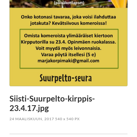
Siisti-Suurpelto-kirppis-
23.4.17.jpg
24 MAALISKUUN, 2017
540
x
540 PX