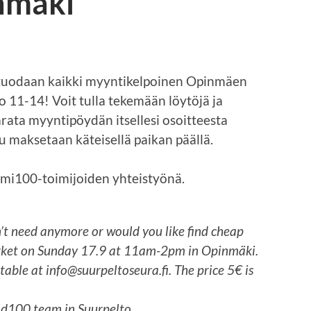
nmäki
 tuodaan kaikki myyntikelpoinen Opinmäen
klo 11-14! Voit tulla tekemään löytöjä ja
rata myyntipöydän itsellesi osoitteesta
 maksetaan käteisellä paikan päällä.
omi100-toimijoiden yhteistyönä.
’t need anymore or would you like find cheap
arket on Sunday 17.9 at 11am-2pm in Opinmäki.
 table at info@suurpeltoseura.fi. The price 5€ is
!
and100 team in Suurpelto.