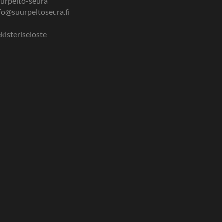
urpelto-seura
fo@suurpeltoseura.fi
kisteriseloste