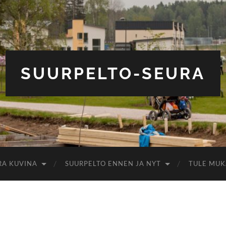
SUURPELTO-SEURA
RA KUVINA
SUURPELTO ENNEN JA NYT
TULE MUK