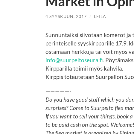
Market in Opi
4 SYYSKUUN, 2017
/
LEILA
Sunnuntaiksi siivotaan komerot ja
perinteiselle syyskirpparille 17.9. 
ostamaan herkkuja tai voit myös va
info@suurpeltoseura.fi
. Pöytämaksu
Kirpparilla toimii myös kahvila.
Kirppis toteutetaan Suurpellon Su
—————-
Do you have good stuff which you don
surprises? Come to Suurpelto flea m
If you want to sell your things, book a
to be paid cash on the spot. Welcome
The flea market is organised by Finl