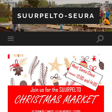
SUURPELTO-SEURA
Toggle
Toggle
search
mobile
field
menu