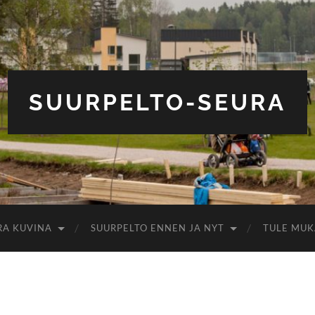
SUURPELTO-SEURA
RA KUVINA
SUURPELTO ENNEN JA NYT
TULE MUK