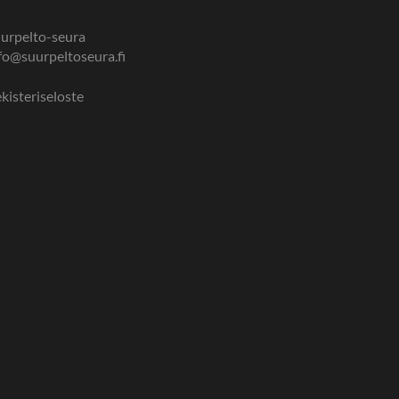
urpelto-seura
fo@suurpeltoseura.fi
kisteriseloste