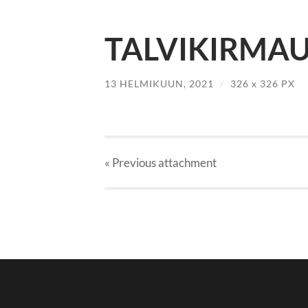
TALVIKIRMAU
13 HELMIKUUN, 2021
/
326
x
326 PX
« Previous
attachment