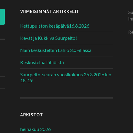
VIIMEISIMMÄT ARTIKKELIT
Su
in
Kettupuiston kesäpäivä16.8.2026
Re
Kevät ja Kukkiva Suurpelto!
Näin keskusteltiin Lähiö 3.0 -illassa
Keskustelua lähiöistä
Suurpelto-seuran vuosikokous 26.3.2026 klo
18-19
ARKISTOT
heinäkuu 2026