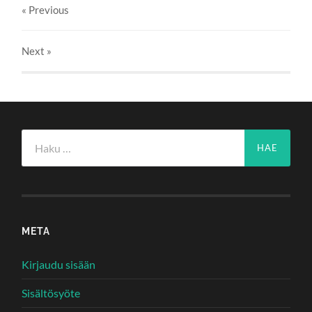
« Previous
Next
»
Haku:
META
Kirjaudu sisään
Sisältösyöte