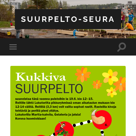
SUURPELTO-SEURA
Toggle
Toggle
search
mobile
field
menu