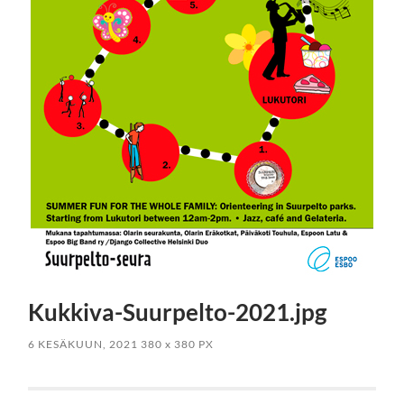
Kukkiva-Suurpelto-2021.jpg
6 KESÄKUUN, 2021
380
x
380 PX