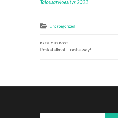
Talousarvioesitys 2022
Uncategorized
PREVIOUS POST
Roskatalkoot! Trash away!
Haku: