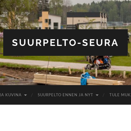
SUURPELTO-SEURA
RA KUVINA
SUURPELTO ENNEN JA NYT
TULE MUK