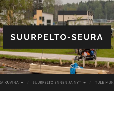
SUURPELTO-SEURA
RA KUVINA
SUURPELTO ENNEN JA NYT
TULE MUK