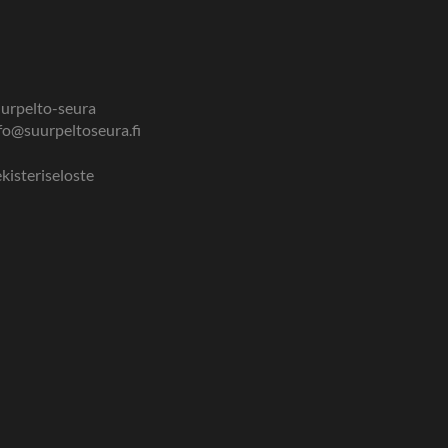
urpelto-seura
fo@suurpeltoseura.fi
kisteriseloste