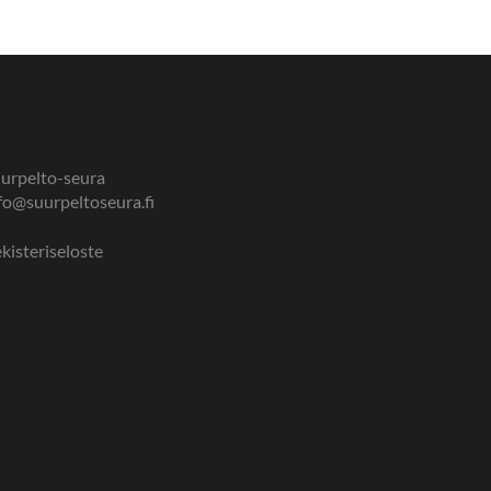
urpelto-seura
fo@suurpeltoseura.fi
kisteriseloste