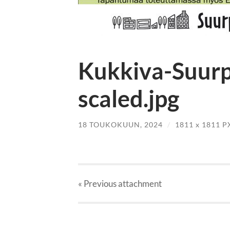
Kukkiva-Suurp
scaled.jpg
18 TOUKOKUUN, 2024
/
1811
x
1811 P
« Previous
attachment