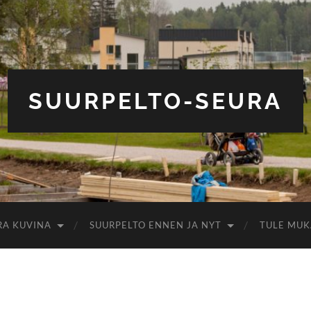
SUURPELTO-SEURA
RA KUVINA
SUURPELTO ENNEN JA NYT
TULE MUK