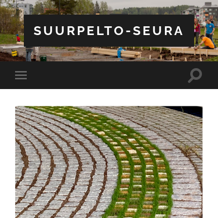
SUURPELTO-SEURA
Toggle
Toggle
search
mobile
field
menu