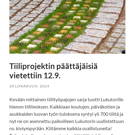
Tiiliprojektin päättäjäisiä
vietettiin 12.9.
20 LOKAKUUN, 2024
Kevään mittainen tiilityöpajojen sarja tuotti Lukutorille
hienon tiiliteoksen. Kaikkiaan koulujen, päiväkotien ja
asukkaiden luovan työn tuloksena syntyi yli 700 tiiltä ja
nyt ne on asennettu paikoilleen Lukutorin uudistettuun
ns. kiviympyrään. Kiitämme kaikkia osallistuneita!