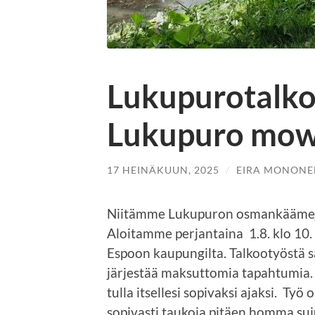
Lukupurotalko
Lukupuro mow
17 HEINÄKUUN, 2025
/
EIRA MONONE
Niitämme Lukupuron osmankäämejä,
Aloitamme perjantaina 1.8. klo 10
Espoon kaupungilta. Talkootyöstä s
järjestää maksuttomia tapahtumia
tulla itsellesi sopivaksi ajaksi. Ty
sopivasti taukoja pitäen homma suj