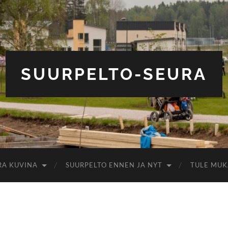
SUURPELTO-SEURA
RA KUVINA
SUURPELTO ENNEN JA NYT
TULE MUK