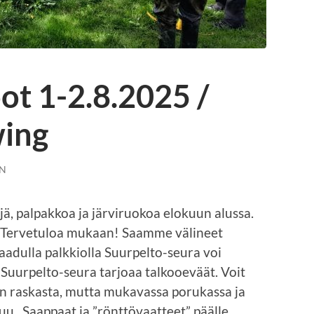
ot 1-2.8.2025 /
ing
N
 palpakkoa ja järviruokoa elokuun alussa.
. Tervetuloa mukaan! Saamme välineet
aadulla palkkiolla Suurpelto-seura voi
.
Suurpelto-seura tarjoaa talkooeväät. Voit
ö on raskasta, mutta mukavassa porukassa ja
uu. Saappaat ja ”rönttövaatteet” päälle .