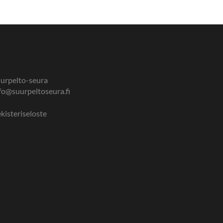
urpelto-seura
fo@suurpeltoseura.fi
kisteriseloste