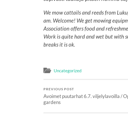
We mow cattails and reeds from Lukup
am. Welcome! We get mowing equipmen
Association offers food and refreshmen
Work is quite hard and wet but with 
breaks it is ok.
Uncategorized
PREVIOUS POST
Avoimet puutarhat 6.7. viljelylavoilla / 
gardens