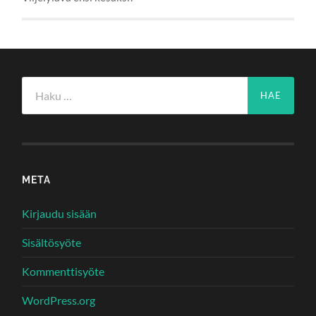
Haku:
META
Kirjaudu sisään
Sisältösyöte
Kommenttisyöte
WordPress.org