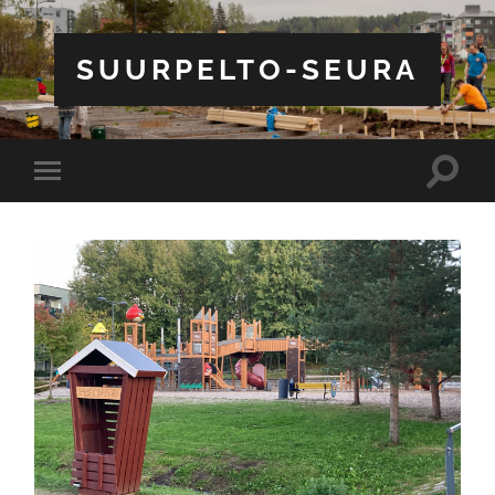
SUURPELTO-SEURA
Toggle
Toggle
search
mobile
field
menu