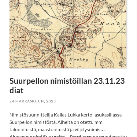
Suurpellon nimistöillan 23.11.23
diat
24 MARRASKUUN, 2023
Nimistösuunnittelija Kallas Lukka kertoi asukasillassa
Suurpellon nimistöstä. Aiheita on otettu mm
talonnimistä, maastonimistä ja viljelysnimistä.
Alueemme nimi
Suurpelto
– Storåkern
on muodostettu