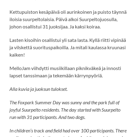
Kettupuiston kesäpäivä oli aurinkoinen ja puisto täynnä
iloisia suurpeltolaisia. Päivä alkoi Suurpeltojuosulla,
johon osallistui 31 juoksijaa. Ja kaksi koiraa.
Lasten kisoihin osallistui yli sata lasta. Kyllä riitti vipinää
ja vilskettä suorituspaikoilla. Ja mitali kaulassa kruunasi
kaiken!
MelloJam viihdytti musiikillaan piknikväkeä ja innosti
lapset tanssimaan ja tekemään kärrynpyöriä.
Alla kuvia ja juoksun tulokset.
The Foxpark Summer Day was sunny and the park full of
joyful Suurpelto residents. The day started with Suurpelto
run with 31 participants. And two dogs.
In children’s track and field had over 100 participants. There