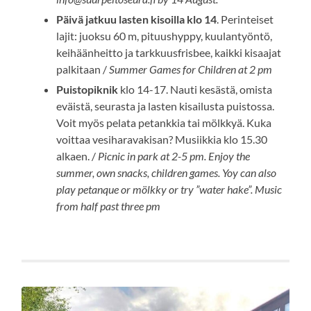
Päivä jatkuu lasten kisoilla klo 14
. Perinteiset
lajit: juoksu 60 m, pituushyppy, kuulantyöntö,
keihäänheitto ja tarkkuusfrisbee, kaikki kisaajat
palkitaan /
Summer Games for Children at 2 pm
Puistopiknik
klo 14-17. Nauti kesästä, omista
eväistä, seurasta ja lasten kisailusta puistossa.
Voit myös pelata petankkia tai mölkkyä. Kuka
voittaa vesiharavakisan? Musiikkia klo 15.30
alkaen. /
Picnic in park at 2-5 pm. Enjoy the
summer, own snacks, children games. Yoy can also
play petanque or mölkky or try ”water hake”. Music
from half past three pm