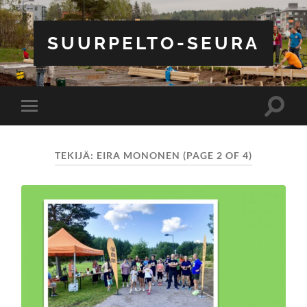
SUURPELTO-SEURA
Toggle
Toggle
search
mobile
field
menu
TEKIJÄ:
EIRA MONONEN
(PAGE 2 OF 4)