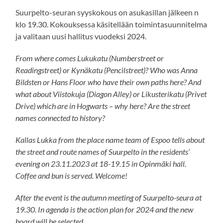
Suurpelto-seuran syyskokous on asukasillan jälkeen n
klo 19.30. Kokouksessa käsitellään toimintasuunnitelma
ja valitaan uusi hallitus vuodeksi 2024.
From where comes Lukukatu (Numberstreet or
Readingstreet) or Kynäkatu (Pencilstreet)? Who was Anna
Bildsten or Hans Floor who have their own paths here? And
what about Viistokuja (Diagon Alley) or Likusterikatu (Privet
Drive) which are in Hogwarts – why here? Are the street
names connected to history?
Kallas Lukka from the place name team of Espoo tells about
the street and route names of Suurpelto in the residents’
evening on 23.11.2023 at 18-19.15 in Opinmäki hall.
Coffee and bun is served. Welcome!
After the event is the autumn meeting of Suurpelto-seura at
19.30. In agenda is the action plan for 2024 and the new
board will be selected.