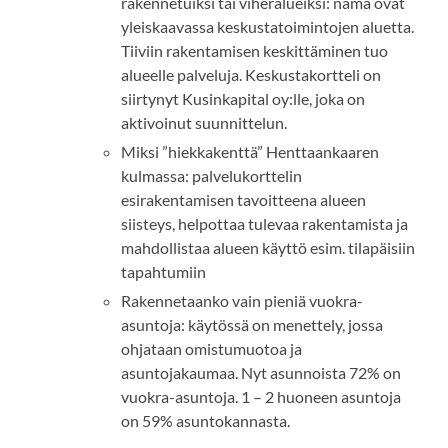
rakennetuiksi tai viheralueiksi: nämä ovat
yleiskaavassa keskustatoimintojen aluetta.
Tiiviin rakentamisen keskittäminen tuo
alueelle palveluja. Keskustakortteli on
siirtynyt Kusinkapital oy:lle, joka on
aktivoinut suunnittelun.
Miksi ”hiekkakenttä” Henttaankaaren
kulmassa: palvelukorttelin
esirakentamisen tavoitteena alueen
siisteys, helpottaa tulevaa rakentamista ja
mahdollistaa alueen käyttö esim. tilapäisiin
tapahtumiin
Rakennetaanko vain pieniä vuokra-
asuntoja: käytössä on menettely, jossa
ohjataan omistumuotoa ja
asuntojakaumaa. Nyt asunnoista 72% on
vuokra-asuntoja. 1 – 2 huoneen asuntoja
on 59% asuntokannasta.