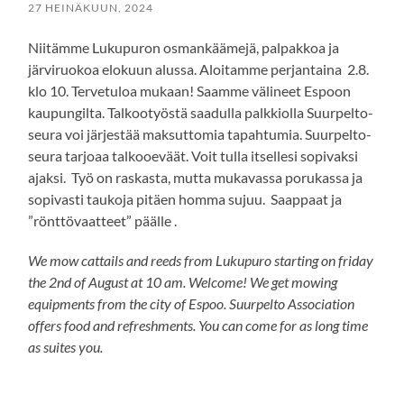
27 HEINÄKUUN, 2024
Niitämme Lukupuron osmankäämejä, palpakkoa ja
järviruokoa elokuun alussa. Aloitamme perjantaina 2.8.
klo 10. Tervetuloa mukaan! Saamme välineet Espoon
kaupungilta. Talkootyöstä saadulla palkkiolla Suurpelto-
seura voi järjestää maksuttomia tapahtumia.
Suurpelto-
seura tarjoaa talkooeväät. Voit tulla itsellesi sopivaksi
ajaksi. Työ on raskasta, mutta mukavassa porukassa ja
sopivasti taukoja pitäen homma sujuu. Saappaat ja
”rönttövaatteet” päälle .
We mow cattails and reeds from Lukupuro starting on friday
the 2nd of August at 10 am. Welcome! We get mowing
equipments from the city of Espoo. Suurpelto Association
offers food and refreshments. You can come for as long time
as suites you.