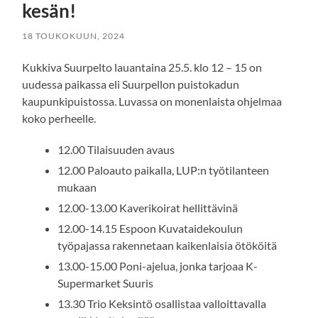
kesän!
18 TOUKOKUUN, 2024
Kukkiva Suurpelto lauantaina 25.5. klo 12 – 15 on
uudessa paikassa eli Suurpellon puistokadun
kaupunkipuistossa. Luvassa on monenlaista ohjelmaa
koko perheelle.
12.00 Tilaisuuden avaus
12.00 Paloauto paikalla,
LUP:n
työtilanteen
mukaan
12.00-13.00 Kaverikoirat hellittävinä
12.00-14.15 Espoon Kuvataidekoulun
työpajassa rakennetaan kaikenlaisia ötököitä
13.00-15.00 Poni-ajelua, jonka tarjoaa K-
Supermarket
Suuris
​
13.30 Trio Keksintö osallistaa valloittavalla