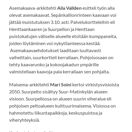
Asemakaava-arkkitehti
Aila Vallden
esitteli työn alla
olevat asemakaavat. Sepänkallionrinteen kaavaan voi
jättää muistutuksen 3.10. asti. Palvelukortteleihin eli
Henttaankaaren ja Suurpellon ja Henttaan
puistokatujen väliselle alueelle etsitään kumppaneita,
joiden löytäminen voi nykytilanteessa kestää.
Asemakaavaehdotukset laaditaan luultavasti
vaiheittain, suurkortteli kerrallaan. Pohjoisosaan on
tehty kaavarunko ja kokoojakadun ympärille
valmistellaan kaavoja pala kerrallaan sen pohjalta.
Maisema-arkkitehti
Mari Soini
kertoi virkistysvisioista
2050. Suurpelto sisältyy Suur-Matinkylän alueen
visioon. Suurpellossa on alueen suurin viheralue eli
pohjoisen peltoalueen kulttuurimaisema. Visiossa on
hahmotettu liikuntapaikkoja, keskuspuistoa ja
viheryhteyksiä.