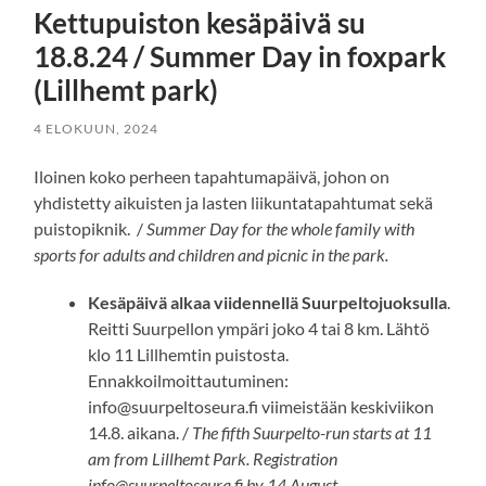
Kettupuiston kesäpäivä su
18.8.24 / Summer Day in foxpark
(Lillhemt park)
4 ELOKUUN, 2024
Iloinen koko perheen tapahtumapäivä, johon on
yhdistetty aikuisten ja lasten liikuntatapahtumat sekä
puistopiknik. /
Summer Day for the whole family with
sports for adults and children and picnic in the park.
Kesäpäivä alkaa viidennellä Suurpeltojuoksulla
.
Reitti Suurpellon ympäri joko 4 tai 8 km. Lähtö
klo 11 Lillhemtin puistosta.
Ennakkoilmoittautuminen:
info@suurpeltoseura.fi viimeistään keskiviikon
14.8. aikana. /
The fifth Suurpelto-run starts at 11
am from Lillhemt Park. Registration
info@suurpeltoseura.fi by 14 August.