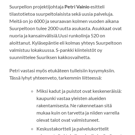
Suurpellon projektijohtaja
Petri Vainio
esitteli
tilastotietoa suurpeltolaisista sekä uusia palveluja.
Meitä on jo 6000 ja seuraavan kolmen vuoden aikana
Suurpeltoon tulee 2000 uutta asukasta. Asukkaat ovat
nuoria ja kansainvälisiä.Uusi runkolinja 520 on
aloittanut. Kyläsepäntie eli kolmas yhteys Suurpeltoon
valmistuu lokakuussa. S-pankki kiinteistöt oy
suunnittelee Suuriksen kakkosvaihetta.
Petri vastasi myös etukäteen tulleisiin kysymyksiin.
Tässä lyhyt yhteenveto, tarkemmin liitteessä:
Miksi kadut ja puistot ovat keskeneräisiä:
kaupunki vastaa yleisten alueiden
rakentamisesta. Ne rakennetaan sitä
mukaa kuin on tarvetta ja niiden varrella
olevat talot ovat valmistuneet.
Keskustakortteli ja palvelukorttelit