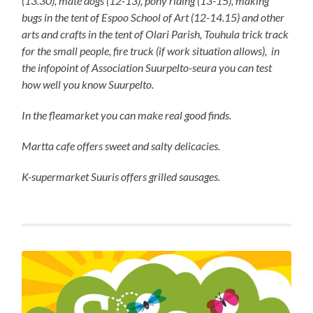
(13.30), mate dogs (12-13), pony riding (13-15), making
bugs in the tent of Espoo School of Art (12-14.15) and other
arts and crafts in the tent of Olari Parish, Touhula trick track
for the small people, fire truck (if work situation allows), in
the infopoint of Association Suurpelto-seura you can test
how well you know Suurpelto.
In the fleamarket you can make real good finds.
Martta cafe offers sweet and salty delicacies.
K-supermarket Suuris offers grilled sausages.