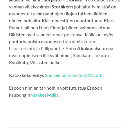
vanhan viljelysnimen
Storåkern
pohjalta. Nimistöä on
muodostettu mm vanhojen tilojen tai henkilöiden
nimien pohjalta. Klar-nimestä on muotoutunut Klaris.
Ratsutilallinen Hans Floor ja hänen vaimonsa Anna
Bildsten ovat saaneet omat polkunsa. Täällä on myös
puutarhapuista muodostettuja nimiä kuten
Likusterikatu ja Piilipuuntie. Yhtenä kokonaisuutena
ovat oppimiseen liittyvät nimet; Sanakatu, Lukutori,
Kynäkatu, Viisasten polku.
Katso koko esitys
Suurpellon nimistö 23.11.23
Espoon nimien tarinoihin voit tutustua Espoon
kaupungin
verkkosivuilla
.