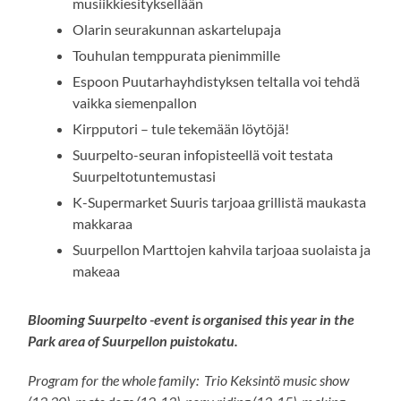
musiikkiesityksellään
Olarin
seurakunnan askartelupaja
Touhulan
temppurata pienimmille
Espoon Puutarhayhdistyksen teltalla voi tehdä
vaikka siemenpallon
Kirpputori – tule tekemään löytöjä​!
Suurpelto-seuran infopisteellä voit testata
Suurpeltotuntemustasi
K-Supermarket
Suuris
tarjoaa grillistä maukasta
makkaraa
Suurpellon Marttojen
kahvila tarjoaa suolaista ja
makeaa
Blooming Suurpelto -event is organised this year in the
Park area of Suurpellon puistokatu.
Program for the whole family: Trio Keksintö music show