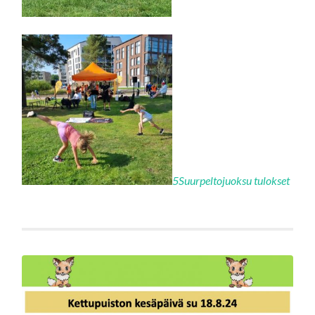
5Suurpeltojuoksu tulokset