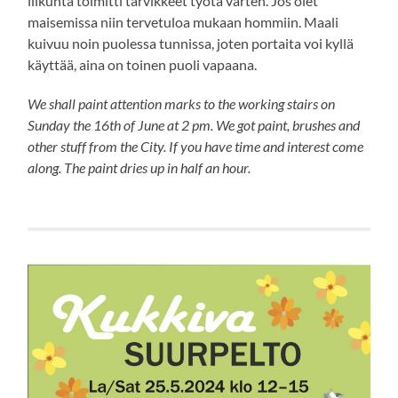
liikunta toimitti tarvikkeet työtä varten. Jos olet
maisemissa niin tervetuloa mukaan hommiin. Maali
kuivuu noin puolessa tunnissa, joten portaita voi kyllä
käyttää, aina on toinen puoli vapaana.
We shall paint attention marks to the working stairs on
Sunday the 16th of June at 2 pm. We got paint, brushes and
other stuff from the City. If you have time and interest come
along. The paint dries up in half an hour.