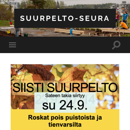
SUURPELTO-SEURA
Toggle
Toggle
search
mobile
field
menu