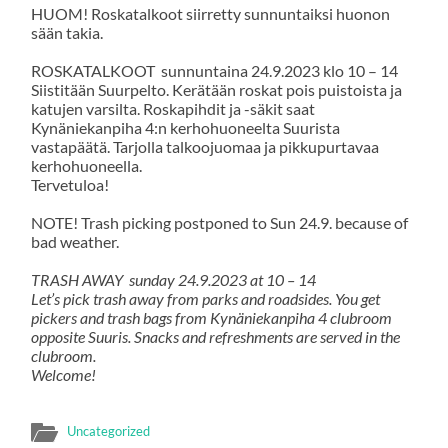
HUOM! Roskatalkoot siirretty sunnuntaiksi huonon
sään takia.
ROSKATALKOOT sunnuntaina 24.9.2023 klo 10 – 14
Siistitään Suurpelto. Kerätään roskat pois puistoista ja
katujen varsilta. Roskapihdit ja -säkit saat
Kynäniekanpiha 4:n kerhohuoneelta Suurista
vastapäätä. Tarjolla talkoojuomaa ja pikkupurtavaa
kerhohuoneella.
Tervetuloa!
NOTE! Trash picking postponed to Sun 24.9. because of
bad weather.
TRASH AWAY sunday 24.9.2023 at 10 – 14
Let’s pick trash away from parks and roadsides. You get
pickers and trash bags from Kynäniekanpiha 4 clubroom
opposite Suuris. Snacks and refreshments are served in the
clubroom.
Welcome!
Uncategorized