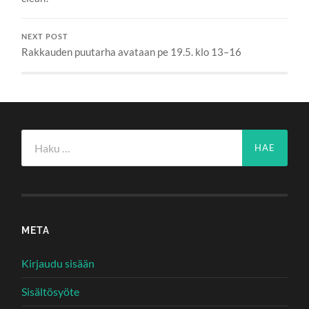
NEXT POST
Rakkauden puutarha avataan pe 19.5. klo 13–16
Haku:
META
Kirjaudu sisään
Sisältösyöte