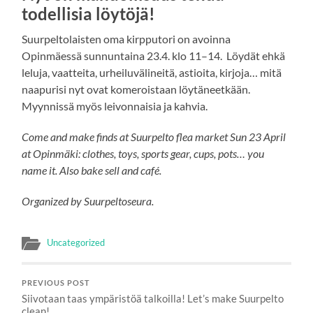
todellisia löytöjä!
Suurpeltolaisten oma kirpputori on avoinna
Opinmäessä sunnuntaina 23.4. klo 11–14. Löydät ehkä
leluja, vaatteita, urheiluvälineitä, astioita, kirjoja… mitä
naapurisi nyt ovat komeroistaan löytäneetkään.
Myynnissä myös leivonnaisia ja kahvia.
Come and make finds at Suurpelto flea market Sun 23 April
at Opinmäki: clothes, toys, sports gear, cups, pots… you
name it. Also bake sell and café.
Organized by Suurpeltoseura.
Uncategorized
PREVIOUS POST
Siivotaan taas ympäristöä talkoilla! Let’s make Suurpelto
clean!