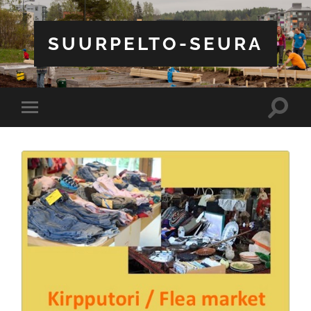
SUURPELTO-SEURA
Toggle
Toggle
search
mobile
field
menu