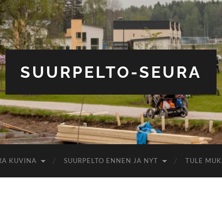
SUURPELTO-SEURA
RA KUVINA
SUURPELTO ENNEN JA NYT
TULE MUK