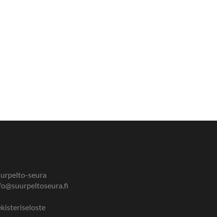
urpelto-seura
fo@suurpeltoseura.fi
kisteriseloste