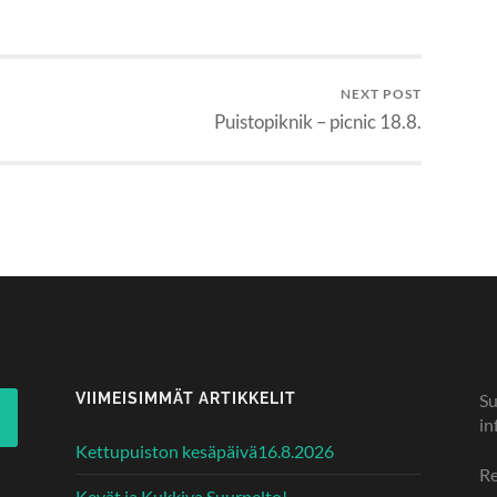
NEXT POST
Puistopiknik – picnic 18.8.
VIIMEISIMMÄT ARTIKKELIT
Su
in
Kettupuiston kesäpäivä16.8.2026
Re
Kevät ja Kukkiva Suurpelto!