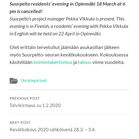
Suurpelto residents’ evening in Opinmäki 18 March at 6
pm is cancelled!
Suurpelto’s project manager Pekka Vikkula is present. This
evening is in Finnish, a residents’ evening with Pekka Vikkula
in English will be held on 22 April in Opinmäki.
Olet erittäin tervetullut jäämään asukasillan jälkeen
myös Suurpelto-seuran kevätkokoukseen. Kokouksessa
käsitellään
toimintakertomus
ja
talous
viime vuodelta.
Uncategorized
PREVIOUS POST
Talvikirmaus su 1.2.2020
NEXT POST
Kevätkokous 2020 sähköisenä 28.3. – 3.4.