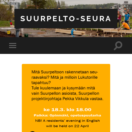
SUURPELTO-SEURA
Toggle
Toggle
search
mobile
field
menu