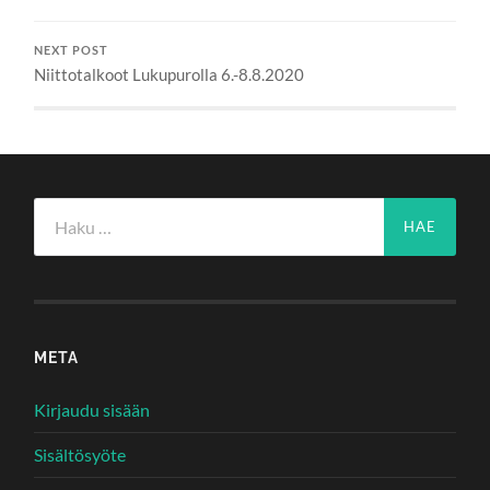
NEXT POST
Niittotalkoot Lukupurolla 6.-8.8.2020
Haku:
META
Kirjaudu sisään
Sisältösyöte