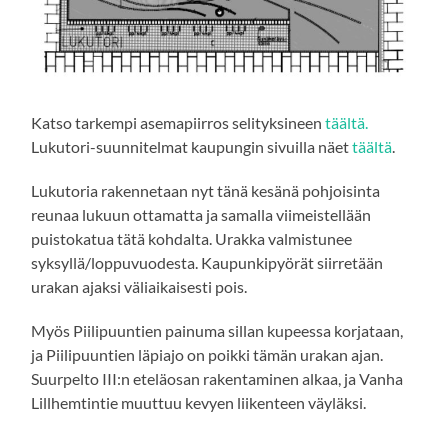
Katso tarkempi asemapiirros selityksineen
täältä.
Lukutori-suunnitelmat kaupungin sivuilla näet
täältä
.
Lukutoria rakennetaan nyt tänä kesänä pohjoisinta
reunaa lukuun ottamatta ja samalla viimeistellään
puistokatua tätä kohdalta. Urakka valmistunee
syksyllä/loppuvuodesta. Kaupunkipyörät siirretään
urakan ajaksi väliaikaisesti pois.
Myös Piilipuuntien painuma sillan kupeessa korjataan,
ja Piilipuuntien läpiajo on poikki tämän urakan ajan.
Suurpelto III:n eteläosan rakentaminen alkaa, ja Vanha
Lillhemtintie muuttuu kevyen liikenteen väyläksi.
_ _ _ _ _ _ _ _ _ _ _ _ _ _ _ _ _