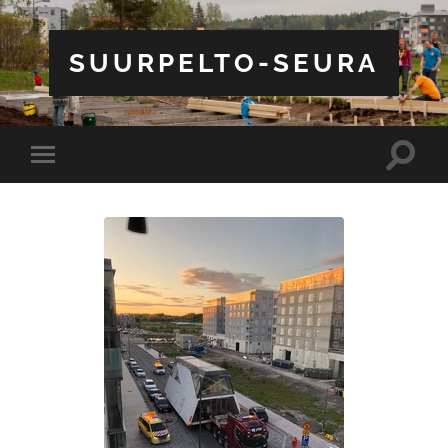
SUURPELTO-SEURA
Toggle
Toggle
search
mobile
field
menu