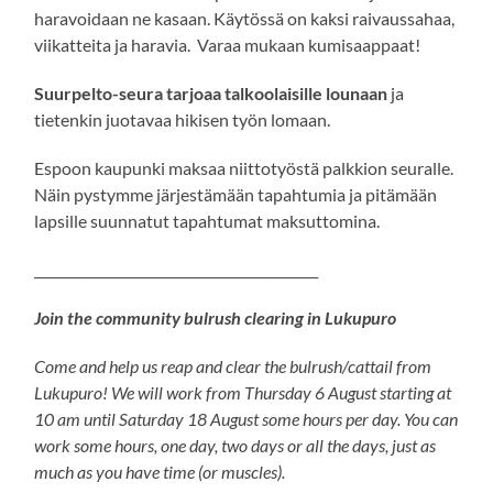
haravoidaan ne kasaan. Käytössä on kaksi raivaussahaa,
viikatteita ja haravia. Varaa mukaan kumisaappaat!
Suurpelto-seura tarjoaa talkoolaisille lounaan
ja
tietenkin juotavaa hikisen työn lomaan.
Espoon kaupunki maksaa niittotyöstä palkkion seuralle.
Näin pystymme järjestämään tapahtumia ja pitämään
lapsille suunnatut tapahtumat maksuttomina.
___________________________________________
Join the community bulrush clearing in Lukupuro
Come and help us reap and clear the bulrush/cattail from
Lukupuro! We will work from Thursday 6 August starting at
10 am until Saturday 18 August some hours per day. You can
work some hours, one day, two days or all the days, just as
much as you have time (or muscles).