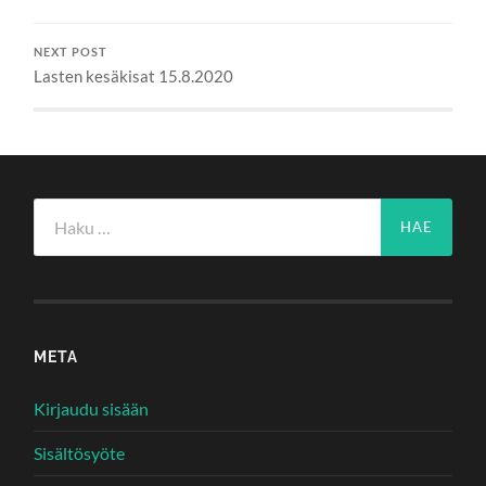
NEXT POST
Lasten kesäkisat 15.8.2020
Haku:
META
Kirjaudu sisään
Sisältösyöte