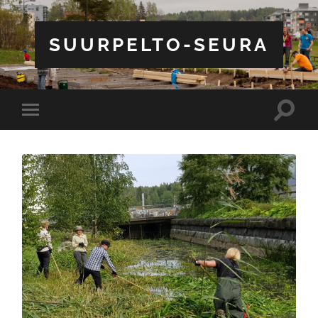
SUURPELTO-SEURA
Toggle
Toggle
search
mobile
field
menu