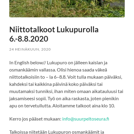
Niittotalkoot Lukupurolla
6.-8.8.2020
24 HEINÄKUUN, 2020
In English below// Lukupuro on jälleen kaislan ja
osmankäämin vallassa. Olisi hienoa saada väkeä
niittotalkoisiin to – la 6–8.8. Voit tulla mukaan päiväksi,
kahdeksi tai kaikkina päivinä koko päiväksi tai
muutamaksi tunniksi, ihan miten omaan aikatauluusi tai
jaksamiseesi sopii. Työ on aika raskasta, joten pienikin
apu on tervetullutta. Aloitamme talkoot aina klo 10.
Kerro jos pääset mukaan:
info@suurpeltoseura.fi
Talkoissa niitetään Lukupuron osmankäämit ja