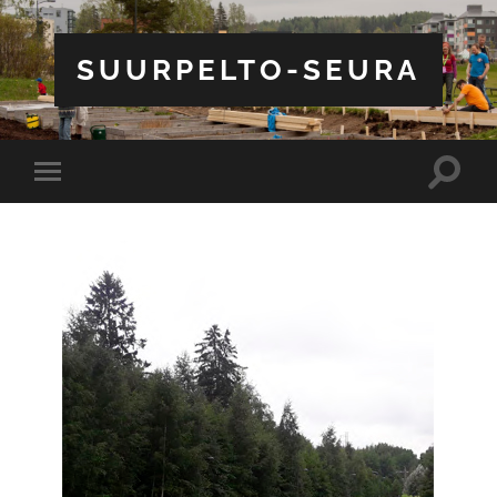
SUURPELTO-SEURA
Toggle
Toggle
search
mobile
field
menu