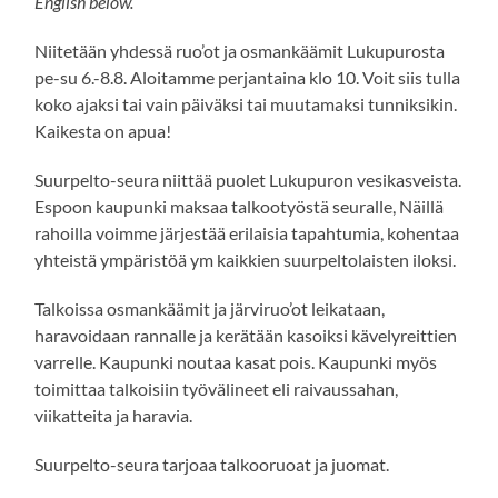
English below.
Niitetään yhdessä ruo’ot ja osmankäämit Lukupurosta
pe-su 6.-8.8. Aloitamme perjantaina klo 10. Voit siis tulla
koko ajaksi tai vain päiväksi tai muutamaksi tunniksikin.
Kaikesta on apua!
Suurpelto-seura niittää puolet Lukupuron vesikasveista.
Espoon kaupunki maksaa talkootyöstä seuralle, Näillä
rahoilla voimme järjestää erilaisia tapahtumia, kohentaa
yhteistä ympäristöä ym kaikkien suurpeltolaisten iloksi.
Talkoissa osmankäämit ja järviruo’ot leikataan,
haravoidaan rannalle ja kerätään kasoiksi kävelyreittien
varrelle. Kaupunki noutaa kasat pois. Kaupunki myös
toimittaa talkoisiin työvälineet eli raivaussahan,
viikatteita ja haravia.
Suurpelto-seura tarjoaa talkooruoat ja juomat.