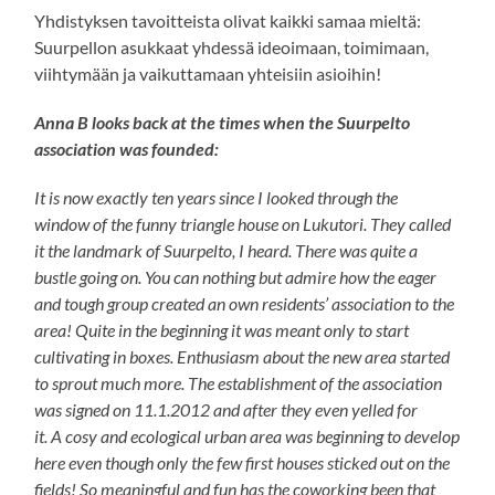
Yhdistyksen tavoitteista olivat kaikki samaa mieltä:
Suurpellon asukkaat yhdessä ideoimaan, toimimaan,
viihtymään ja vaikuttamaan yhteisiin asioihin!
Anna B looks back at the times when the Suurpelto
association was founded:
It is now exactly ten years since I looked through the
window of the funny triangle house on Lukutori. They called
it the landmark of Suurpelto, I heard. There was quite a
bustle going on. You can nothing but admire how the eager
and tough group created an own residents’ association to the
area! Quite in the beginning it was meant only to start
cultivating in boxes. Enthusiasm about the new area started
to sprout much more. The establishment of the association
was
signed on 11.1.2012 and after they even yelled for
it. A cosy and ecological urban area was beginning to develop
here even though only the few first houses sticked out on the
fields! So meaningful and fun has the coworking been that