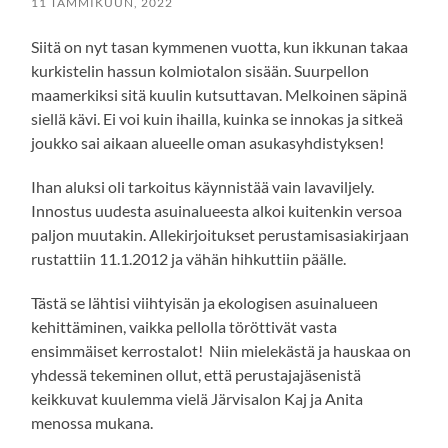
11 TAMMIKUUN, 2022
Siitä on nyt tasan kymmenen vuotta, kun ikkunan takaa
kurkistelin hassun kolmiotalon sisään. Suurpellon
maamerkiksi sitä kuulin kutsuttavan. Melkoinen säpinä
siellä kävi. Ei voi kuin ihailla, kuinka se innokas ja sitkeä
joukko sai aikaan alueelle oman asukasyhdistyksen!
Ihan aluksi oli tarkoitus käynnistää vain lavaviljely.
Innostus uudesta asuinalueesta alkoi kuitenkin versoa
paljon muutakin. Allekirjoitukset perustamisasiakirjaan
rustattiin 11.1.2012 ja vähän hihkuttiin päälle.
Tästä se lähtisi viihtyisän ja ekologisen asuinalueen
kehittäminen, vaikka pellolla töröttivät vasta
ensimmäiset kerrostalot! Niin mielekästä ja hauskaa on
yhdessä tekeminen ollut, että perustajajäsenistä
keikkuvat kuulemma vielä Järvisalon Kaj ja Anita
menossa mukana.