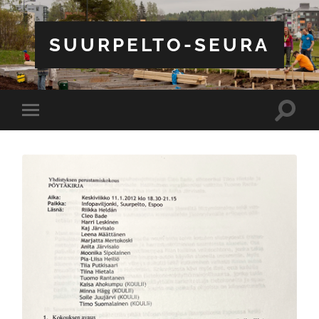
SUURPELTO-SEURA
Toggle
Toggle
search
mobile
field
menu