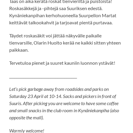
Taas on aika kerätä roskat tienvieriltä ja puistoista!
Roskasäkkejä ja -pihtejä saa Suuriksen edestä.
Kynäniekanpihan kerhohuoneella Suurpellon Martat
keittävät talkookahvit ja tarjoavat pientä purtavaa.
Täydet roskasäkit voi jättää näkyvälle paikalle
tienvarsille, Olarin Huolto kerää ne kaikki sitten yhteen
paikkaan.
Tervetuloa pienet ja suuret kauniin luonnon ystävät!
______________________________________
Let’s pick garbage away from roadsides and parks on
Saturday 23 April at 10-14. Sacks and pickers in front of
Suuris. After picking you are welcome to have some coffee
and small snacks in the club room in Kynäniekanpiha (also
opposite the mall).
Warmly welcome!