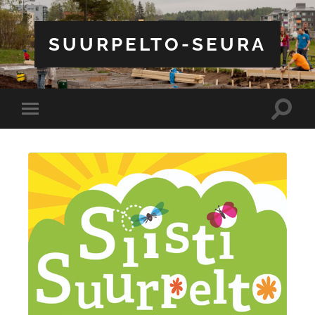
SUURPELTO-SEURA
Toggle
Toggle
search
mobile
field
menu