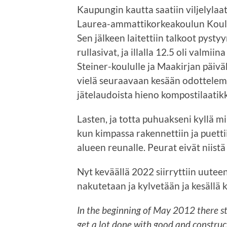
Kaupungin kautta saatiin viljelylaa
Laurea-ammattikorkeakoulun Koulii
Sen jälkeen laitettiin talkoot pysty
rullasivat, ja illalla 12.5 oli valmiin
Steiner-koululle ja Maakirjan päiväk
vielä seuraavaan kesään odottelema
jätelaudoista hieno kompostilaatikko
Lasten, ja totta puhuakseni kyllä mi
kun kimpassa rakennettiin ja puetti
alueen reunalle. Peurat eivät niist
Nyt keväällä 2022 siirryttiin uuteen
nakutetaan ja kylvetään ja kesällä ku
In the beginning of May 2012 there st
get a lot done with good and construct