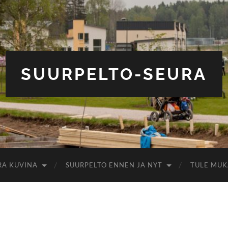
SUURPELTO-SEURA
RA KUVINA
SUURPELTO ENNEN JA NYT
TULE MUK