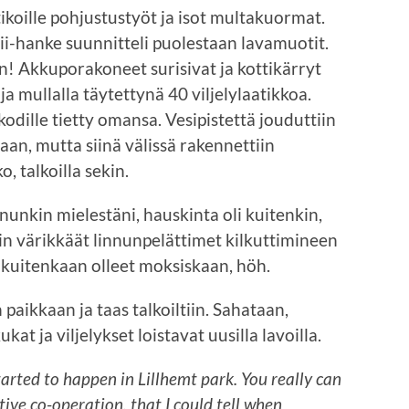
tikoille pohjustustyöt ja isot multakuormat.
-hanke suunnitteli puolestaan lavamuotit.
yn! Akkuporakoneet surisivat ja kottikärryt
a ja mullalla täytettynä 40 viljelylaatikkoa.
odille tietty omansa. Vesipistettä jouduttiin
an, mutta siinä välissä rakennettiin
, talkoilla sekin.
nunkin mielestäni, hauskinta oli kuitenkin,
in värikkäät linnunpelättimet kilkuttimineen
ä kuitenkaan olleet moksiskaan, höh.
 paikkaan ja taas talkoiltiin. Sahataan,
kat ja viljelykset loistavat uusilla lavoilla.
arted to happen in Lillhemt park. You really can
ive co-operation, that I could tell when