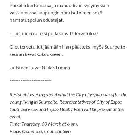
Paikalla kertomassa ja mahdollisiin kysymyksiin
vastaamassa kaupungin nuorisotoimen sekä
harrastuspolun edustajat.
Tilaisuuden aluksi pullakahvit! Tervetuloa!
Olet tervetullut jäämään illan päätteksi myös Suurpelto-
seuran kevätkokoukseen.
Julisteen kuva: Niklas Luoma
***********************
Residents’ evening about what the City of Espoo can offer the
young living in Suurpelto. Representatives of City of Espoo
Youth Services and Espoo Hobby Path will be present at the
event.
Time: Thursday, 30 March at 6 pm.
Place: Opinmäki, small canteen