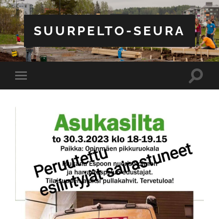
SUURPELTO-SEURA
Toggle
Toggle
search
mobile
field
menu