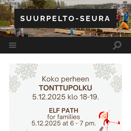
SUURPELTO-SEURA
Toggle
Toggle
search
mobile
field
menu