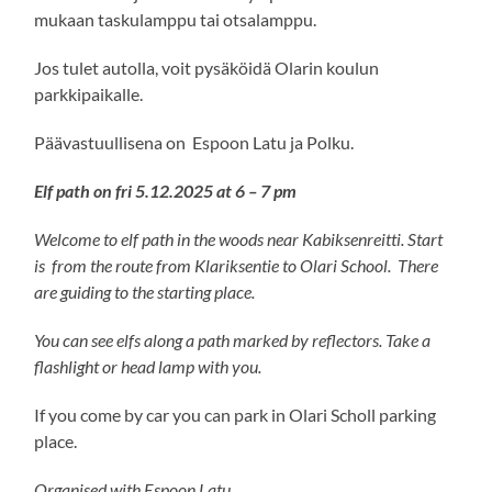
mukaan taskulamppu tai otsalamppu.
Jos tulet autolla, voit pysäköidä Olarin koulun
parkkipaikalle.
Päävastuullisena on Espoon Latu ja Polku.
Elf path on fri 5.12.2025 at 6 – 7 pm
Welcome to elf path in the woods near Kabiksenreitti. Start
is from the route from Klariksentie to Olari School. There
are guiding to the starting place.
You can see elfs along a path marked by reflectors. Take a
flashlight or head lamp with you.
If you come by car you can park in Olari Scholl parking
place.
Organised with Espoon Latu.