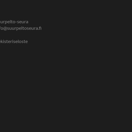
urpelto-seura
fo@suurpeltoseura.fi
kisteriseloste