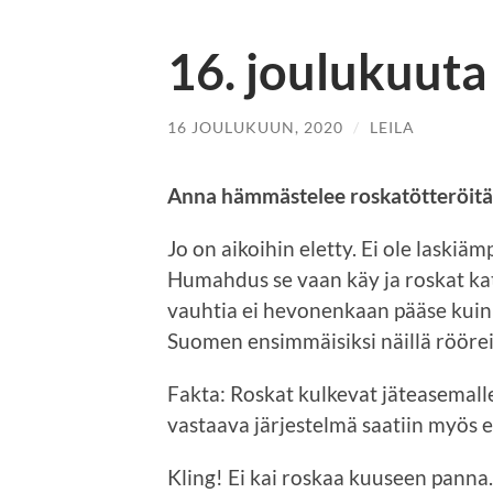
16. joulukuuta
16 JOULUKUUN, 2020
/
LEILA
Anna hämmästelee roskatötteröitä
Jo on aikoihin eletty. Ei ole laskiäm
Humahdus se vaan käy ja roskat kato
vauhtia ei hevonenkaan pääse kuin 
Suomen ensimmäisiksi näillä rööreil
Fakta: Roskat kulkevat jäteasemall
vastaava järjestelmä saatiin myös 
Kling! Ei kai roskaa kuuseen pann