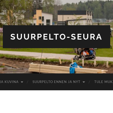
SUURPELTO-SEURA
RA KUVINA
SUURPELTO ENNEN JA NYT
TULE MUK