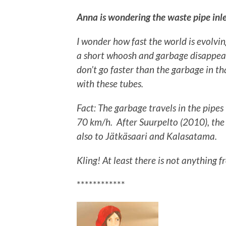
Anna is wondering the waste pipe inle
I wonder how fast the world is evolvi
a short whoosh and garbage disappear
don’t go faster than the garbage in th
with these tubes.
Fact: The garbage travels in the pipes
70 km/h. After Suurpelto (2010), the 
also to Jätkäsaari and Kalasatama.
Kling!
At least there is not anything f
************