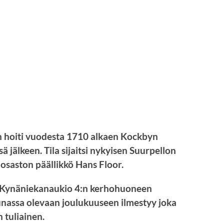
n hoiti vuodesta 1710 alkaen Kockbyn
 jälkeen. Tila sijaitsi nykyisen Suurpellon
-osaston päällikkö Hans Floor.
t Kynäniekanaukio 4:n kerhohuoneen
unassa olevaan joulukuuseen ilmestyy joka
 tuliainen.