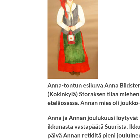
Anna-tontun esikuva Anna Bildste
(Kokinkylä) Storaksen tilaa miehensä
eteläosassa. Annan mies oli joukko
Anna ja Annan joulukuusi löytyvä
ikkunasta vastapäätä Suurista. Ikk
päivä Annan retkiltä pieni
jouluinen