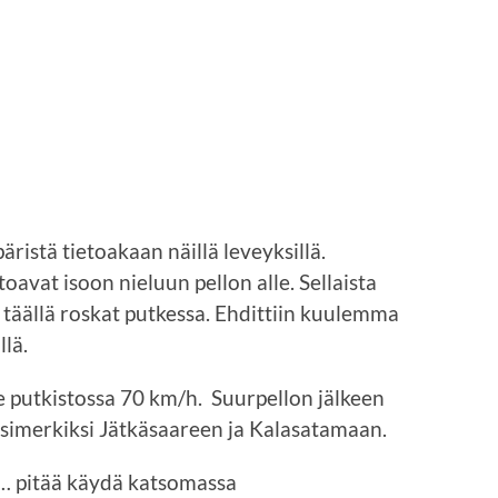
päristä tietoakaan näillä leveyksillä.
avat isoon nieluun pellon alle. Sellaista
täällä roskat putkessa. Ehdittiin kuulemma
lä.
e putkistossa 70 km/h. Suurpellon jälkeen
esimerkiksi Jätkäsaareen ja Kalasatamaan.
a… pitää käydä katsomassa