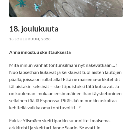
18. joulukuuta
18 JOULUKUUN, 2020
Anna innostuu skeittauksesta
Mitä minun vanhat tontunsilmäni nyt näkevätkään…?
Nuo lapsethan liukuvat ja keikkuvat tuollaisten lautojen
päällä, joissa on rullat alla! Että ne maisema-arkkitehdit
tällaistakin keksivät – skeittipuistoksi tätä kutsuvat. Ja
on kuulemani mukaan ensimmäinen ihan täysbetoninen
sellainen täällä Espoossa. Pitäisikö minunkin uskaltaa…
kehitellä vaikka oma tonttuvoltti…?
Fakta: Ylismäen skeittiparkin suunnitteli maisema-
arkkitehti ja skeittari Janne Saario. Se avattiin