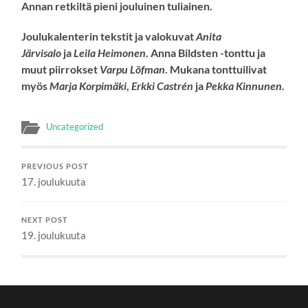
Annan retkiltä pieni
jouluinen tuliainen.
Joulukalenterin tekstit ja valokuvat
Anita
Järvisalo
ja
Leila Heimonen
. Anna Bildsten -tonttu ja
muut piirrokset
Varpu Löfman
. Mukana tonttuilivat
myös
Marja Korpimäki
,
Erkki Castrén
ja
Pekka Kinnunen
.
Uncategorized
PREVIOUS POST
17. joulukuuta
NEXT POST
19. joulukuuta