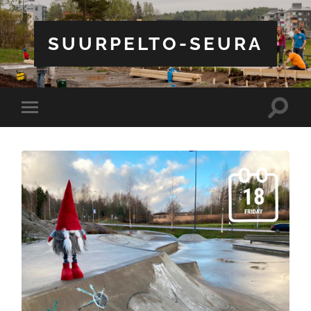
SUURPELTO-SEURA
Toggle
Toggle
search
mobile
field
menu