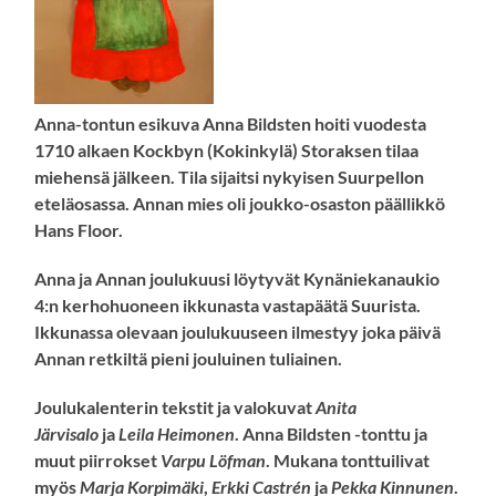
Anna-tontun esikuva Anna Bildsten hoiti vuodesta
1710 alkaen Kockbyn (Kokinkylä) Storaksen tilaa
miehensä jälkeen. Tila sijaitsi nykyisen Suurpellon
eteläosassa. Annan mies oli joukko-osaston päällikkö
Hans Floor.
Anna ja Annan joulukuusi löytyvät Kynäniekanaukio
4:n kerhohuoneen ikkunasta vastapäätä Suurista.
Ikkunassa olevaan joulukuuseen ilmestyy joka päivä
Annan retkiltä pieni
jouluinen tuliainen.
Joulukalenterin tekstit ja valokuvat
Anita
Järvisalo
ja
Leila Heimonen
. Anna Bildsten -tonttu ja
muut piirrokset
Varpu Löfman
. Mukana tonttuilivat
myös
Marja Korpimäki
,
Erkki Castrén
ja
Pekka Kinnunen
.