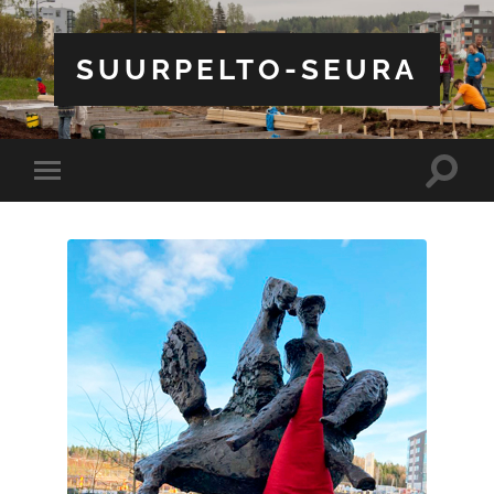
SUURPELTO-SEURA
Toggle
Toggle
search
mobile
field
menu