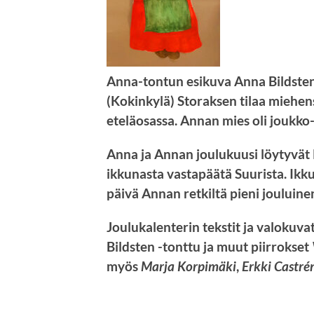
Anna-tontun esikuva Anna Bildste
(Kokinkylä) Storaksen tilaa miehensä
eteläosassa. Annan mies oli joukko
Anna ja Annan joulukuusi löytyvä
ikkunasta vastapäätä Suurista. Ikk
päivä Annan retkiltä pieni
jouluinen
Joulukalenterin tekstit ja valokuva
Bildsten -tonttu ja muut piirrokset
myös
Marja Korpimäki
,
Erkki Castré