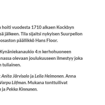
n hoiti vuodesta 1710 alkaen Kockbyn
 jälkeen. Tila sijaitsi nykyisen Suurpellon
-osaston päällikkö Hans Floor.
t Kynäniekanaukio 4:n kerhohuoneen
unassa olevaan joulukuuseen ilmestyy joka
 tuliainen.
t
Anita Järvisalo
ja
Leila Heimonen
. Anna
Varpu Löfman
. Mukana tonttuilivat
n
ja
Pekka Kinnunen
.