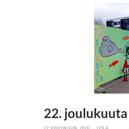
22. joulukuuta
22 JOULUKUUN, 2020
/
LEILA