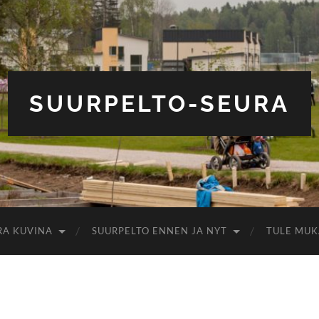
SUURPELTO-SEURA
RA KUVINA
SUURPELTO ENNEN JA NYT
TULE MUK