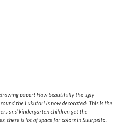
e drawing paper! How beautifully the ugly
around the Lukutori is now decorated! This is the
ers and kindergarten children get the
s, there is lot of space for colors in Suurpelto.