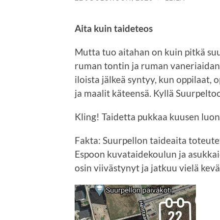
Aita kuin taideteos
Mutta tuo aitahan on kuin pitkä suu
ruman tontin ja ruman vaneriaidan k
iloista jälkeä syntyy, kun oppilaat, 
ja maalit käteensä. Kyllä Suurpelt
Kling! Taidetta pukkaa kuusen luo
Fakta: Suurpellon taideaita toteute
Espoon kuvataidekoulun ja asukkai
osin viivästynyt ja jatkuu vielä kev