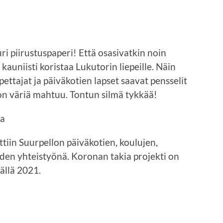
ri piirustuspaperi! Että osasivatkin noin
auniisti koristaa Lukutorin liepeille. Näin
opettajat ja päiväkotien lapset saavat pensselit
oon väriä mahtuu. Tontun silmä tykkää!
na
ttiin Suurpellon päiväkotien, koulujen,
den yhteistyönä. Koronan takia projekti on
äällä 2021.