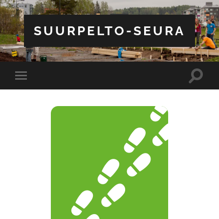
SUURPELTO-SEURA
Toggle
Toggle
search
mobile
field
menu