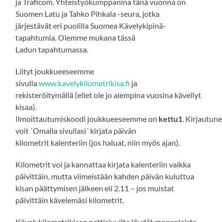
ja Traficom. Yhteistyökumppanina tänä vuonna on
Suomen Latu ja Tahko Pihkala -seura, jotka
järjestävät eri puolilla Suomea Kävelykipinä-
tapahtumia. Olemme mukana tässä
Ladun tapahtumassa.
Liityt joukkueeseemme
sivulla
www.kavelykilometrikisa.fi
ja
rekisteröitymällä (ellet ole jo aiempina vuosina kävellyt
kisaa).
Ilmoittautumiskoodi joukkueeseemme on
kettu1
. Kirjautun
voit ´Omalla sivullasi´ kirjata päivän
kilometrit kalenteriin (jos haluat, niin myös ajan).
Kilometrit voi ja kannattaa kirjata kalenteriin vaikka
päivittäin, mutta viimeistään kahden päivän kuluttua
kisan päättymisen jälkeen eli 2.11 – jos muistat
päivittäin kävelemäsi kilometrit.
Kävelykilometrikisan nettisivuilta löydät monenlaista